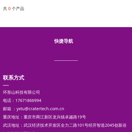
共
0
个产品
快捷导航
企业简介
产品展示
研发能力
技术服务
测试能力
专利技术
人才招聘
联系我们
联系方式
—
环形山科技有限公司
电话：17671866994
邮箱 ：yxtu@cratertech.com.cn
重庆地址：重庆市两江新区龙兴镇卓越路19号
武汉地址：武汉经济技术开发区全力二路101号经开智造2045创新谷